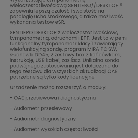
wieloczęstotliwościową SENTIERO//DESKTOP ®
zapewnia lepszą czułość i swoistość na
patologię ucha środkowego, a także możliwość
wykonania testów eSR.
SENTIERO DESKTOP z wieloczęstotliwościową
tympanometrią, odruchami i ETF. Jest to w pełni
funkcjonalny tympanometr klasy 1 zawierający
wielofunkcyjną sondę, program MIRA PC SW,
słuchawki DD45, 2 zestawy box z końcówkami,
instrukcję, USB kabel, zasilacz. Unikalna sonda
podwójnego zastosowania jest dołączona do
tego zestawu dla wszystkich aktualizacji OAE
potrzebne są tylko kody licencyjne.
Urządzenie można rozszerzyć o moduły:
- OAE przesiewowa i diagnostyczna
- Audiometr przesiewowy
- Audiometr diagnostyczny
- Audiometr wysokich częstotliwości