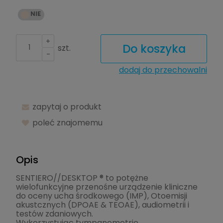
+
Do koszyka
szt.
-
dodaj do przechowalni
zapytaj o produkt
poleć znajomemu
Opis
SENTIERO//DESKTOP ® to potężne
wielofunkcyjne przenośne urządzenie kliniczne
do oceny ucha środkowego (IMP), Otoemisji
akustcznych (DPOAE & TEOAE), audiometrii i
testów zdaniowych.
Wykorzystując tympanometrię