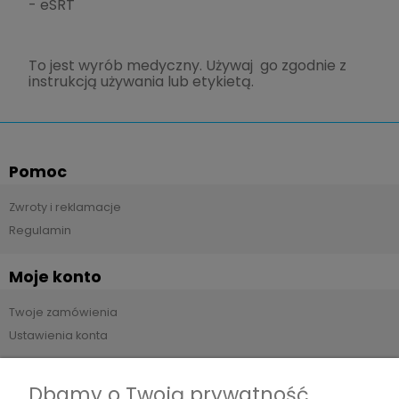
- eSRT
To jest wyrób medyczny. Używaj go zgodnie z
instrukcją używania lub etykietą.
Pomoc
Zwroty i reklamacje
Regulamin
Moje konto
Twoje zamówienia
Ustawienia konta
Płatności i dostawa
Dbamy o Twoją prywatność