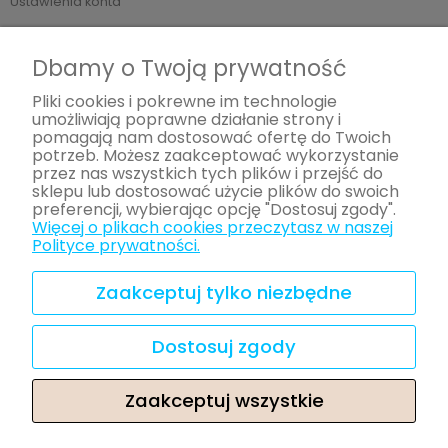
Ustawienia konta
Płatności i dostawa
Dbamy o Twoją prywatność
Formy płatności
Pliki cookies i pokrewne im technologie
umożliwiają poprawne działanie strony i
Czas i koszty dostawy
pomagają nam dostosować ofertę do Twoich
potrzeb. Możesz zaakceptować wykorzystanie
Informacje
przez nas wszystkich tych plików i przejść do
sklepu lub dostosować użycie plików do swoich
preferencji, wybierając opcję "Dostosuj zgody".
Polityka prywatności
Więcej o plikach cookies przeczytasz w naszej
Serwis
Polityce prywatności.
O nas
Zaakceptuj tylko niezbędne
Kontakt i dane firmy
Dostosuj zgody
Leksykon kategorii
Zaakceptuj wszystkie