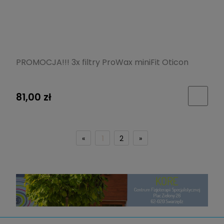
PROMOCJA!!! 3x filtry ProWax miniFit Oticon
81,00 zł
«
1
2
»