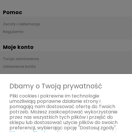
Pomoc
Zwroty i reklamacje
Regulamin
Moje konto
Twoje zamówienia
Ustawienia konta
Płatności i dostawa
Dbamy o Twoją prywatność
Formy płatności
Pliki cookies i pokrewne im technologie
umożliwiają poprawne działanie strony i
Czas i koszty dostawy
pomagają nam dostosować ofertę do Twoich
potrzeb. Możesz zaakceptować wykorzystanie
Informacje
przez nas wszystkich tych plików i przejść do
sklepu lub dostosować użycie plików do swoich
preferencji, wybierając opcję "Dostosuj zgody".
Polityka prywatności