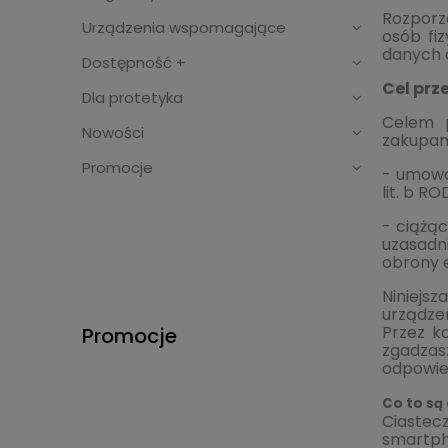
Rozporz
Urządzenia wspomagające
osób fi
danych 
Dostępność +
Cel prz
Dla protetyka
Celem 
Nowości
zakupami
Promocje
- umowa 
lit. b RO
- ciążąc
uzasadn
obrony e
Niniejs
urządze
Przez ko
Promocje
zgadzas
odpowied
Co to są
Ciastecz
smartph