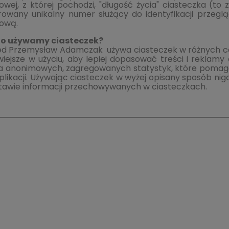
owej, z której pochodzi, "długość życia" ciasteczka (to
owany unikalny numer służący do identyfikacji przegląd
tową.
go używamy ciasteczek?
 Przemysław Adamczak używa ciasteczek w różnych celach:
wiejsze w użyciu, aby lepiej dopasować treści i reklam
ia anonimowych, zagregowanych statystyk, które pomagaj
aplikacji. Używając ciasteczek w wyżej opisany sposób ni
tawie informacji przechowywanych w ciasteczkach.