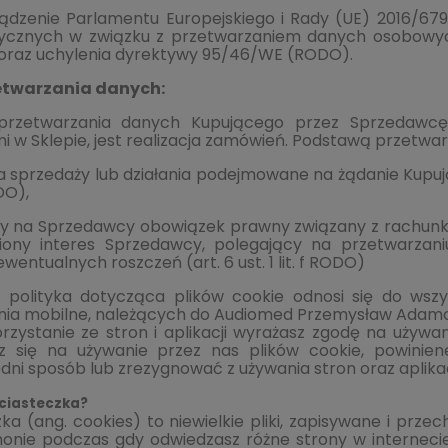
ądzenie Parlamentu Europejskiego i Rady (UE) 2016/679 
zycznych w związku z przetwarzaniem danych osobowy
oraz uchylenia dyrektywy 95/46/WE (RODO).
etwarzania danych:
przetwarzania danych Kupującego przez Sprzedawcę
 w Sklepie, jest realizacja zamówień. Podstawą przetwa
sprzedaży lub działania podejmowane na żądanie Kupujące
DO),
y na Sprzedawcy obowiązek prawny związany z rachunkowo
iony interes Sprzedawcy, polegający na przetwarzani
wentualnych roszczeń (art. 6 ust. 1 lit. f RODO)
za polityka dotycząca plików cookie odnosi się do wszy
nia mobilne, należących do Audiomed Przemysław Adamc
rzystanie ze stron i aplikacji wyrażasz zgodę na używani
z się na używanie przez nas plików cookie, powinien
ni sposób lub zrezygnować z używania stron oraz aplikac
 ciasteczka?
ka (ang. cookies) to niewielkie pliki, zapisywane i pr
onie podczas gdy odwiedzasz różne strony w internecie