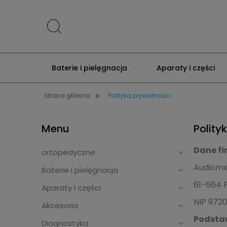
Baterie i pielęgnacja
Aparaty i części
»
Strona główna
Polityka prywatności
Dla protetyka
Wynajem pętli indukcyjnej
Menu
Polity
Dane fi
ortopedyczne
Audiom
Baterie i pielęgnacja
61-664 
Aparaty i części
NIP 972
Akcesoria
Podsta
Diagnostyka