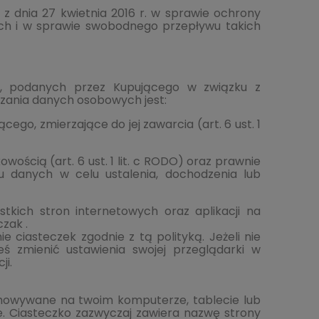
z dnia 27 kwietnia 2016 r. w sprawie ochrony
ch i w sprawie swobodnego przepływu takich
, podanych przez Kupującego w związku z
rzania danych osobowych jest:
go, zmierzające do jej zawarcia (art. 6 ust. 1
ścią (art. 6 ust. 1 lit. c RODO) oraz prawnie
u danych w celu ustalenia, dochodzenia lub
stkich stron internetowych oraz aplikacji na
zak .
e ciasteczek zgodnie z tą polityką. Jeżeli nie
eś zmienić ustawienia swojej przeglądarki w
ji.
zechowywane na twoim komputerze, tablecie lub
. Ciasteczko zazwyczaj zawiera nazwę strony