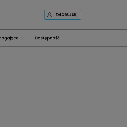
ZALOGUJ SIĘ
magające
Dostępność +