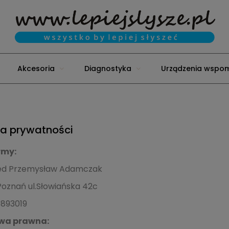
Akcesoria
Diagnostyka
Urządzenia wspo
ka prywatności
rmy:
ed Przemysław Adamczak
Poznań ul.Słowiańska 42c
0893019
wa prawna: