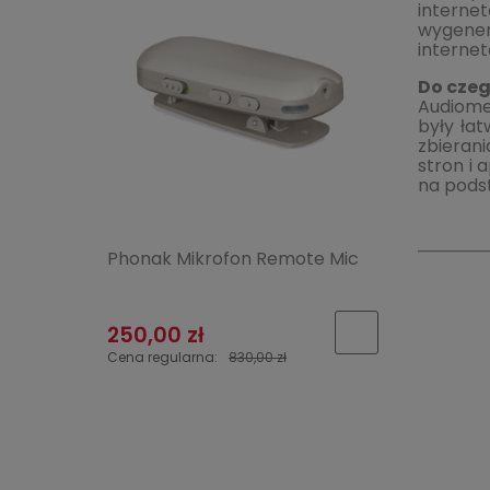
internet
wygener
interne
Do cze
Audiomed
były łat
zbieran
stron i 
na pods
Phonak Mikrofon Remote Mic
250,00 zł
Cena regularna:
830,00 zł