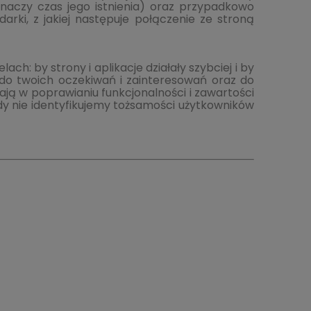
 znaczy czas jego istnienia) oraz przypadkowo
arki, z jakiej następuje połączenie ze stroną
 by strony i aplikacje działały szybciej i by
y do twoich oczekiwań i zainteresowań oraz do
ą w poprawianiu funkcjonalności i zawartości
gdy nie identyfikujemy tożsamości użytkowników