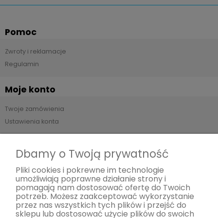
Pomoc
Zwroty i reklamacje
Regulamin
Moje konto
Twoje zamówienia
Ustawienia konta
Płatności i dostawa
Dbamy o Twoją prywatność
Formy płatności
Pliki cookies i pokrewne im technologie
umożliwiają poprawne działanie strony i
Czas i koszty dostawy
pomagają nam dostosować ofertę do Twoich
potrzeb. Możesz zaakceptować wykorzystanie
Informacje
przez nas wszystkich tych plików i przejść do
sklepu lub dostosować użycie plików do swoich